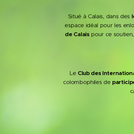

Situé à Calais, dans des
espace idéal pour les en
de Calais
pour ce soutien, 
Club des Internation
Le
particip
colombophiles de
c