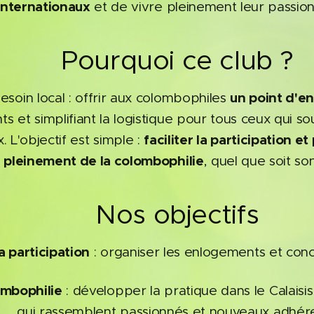
internationaux
et de vivre pleinement leur passion
🌟 Pourquoi ce club ?
un point d'e
esoin local : offrir aux colombophiles
 et simplifiant la logistique pour tous ceux qui sou
faciliter la participation 
 L'objectif est simple :
r pleinement de la colombophilie
, quel que soit so
🎯 Nos objectifs
la participation
: organiser les enlogements et con
ombophilie
: développer la pratique dans le Calais
qui rassemblent passionnés et nouveaux adhére