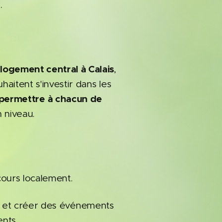
.
nlogement central à Calais
,
haitent s'investir dans les
et permettre à chacun de
n niveau.
cours localement.
is et créer des événements
nts.